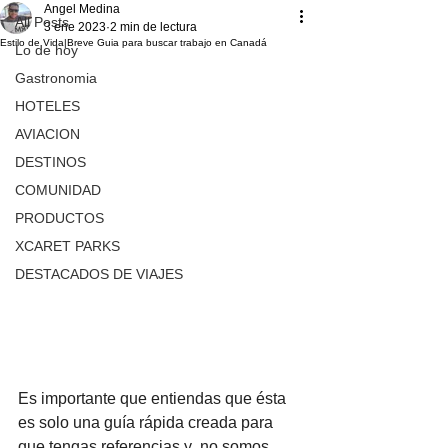
Angel Medina
All Posts
3 ene 2023
2 min de lectura
Estilo de Vida|Breve Guia para buscar trabajo en Canadá
Lo de hoy
Gastronomia
HOTELES
AVIACION
DESTINOS
COMUNIDAD
PRODUCTOS
XCARET PARKS
DESTACADOS DE VIAJES
Es importante que entiendas que ésta 
es solo una guía rápida creada para 
que tengas referencias y  no somos 