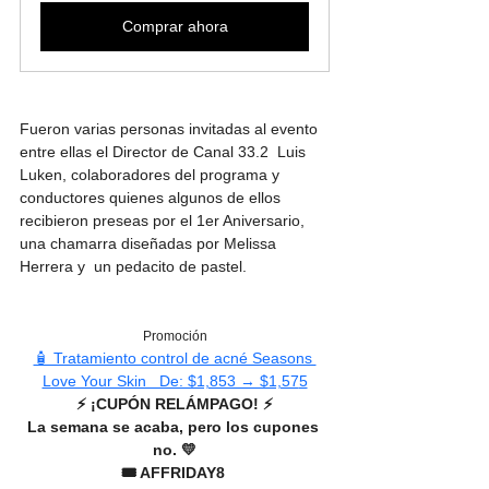
Comprar ahora
Fueron varias personas invitadas al evento 
entre ellas el Director de Canal 33.2  Luis 
Luken, colaboradores del programa y 
conductores quienes algunos de ellos 
recibieron preseas por el 1er Aniversario, 
una chamarra diseñadas por Melissa 
Herrera y  un pedacito de pastel.
Promoción
🧴 Tratamiento control de acné Seasons 
Love Your Skin   De: $1,853 → $1,57
5
⚡️ ¡CUPÓN RELÁMPAGO! ⚡️
La semana se acaba, pero los cupones 
no. 💛
🎟️ AFFRIDAY8 