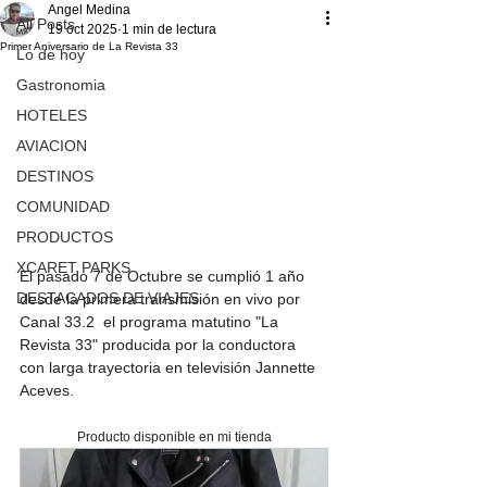
Angel Medina
All Posts
19 oct 2025
1 min de lectura
Primer Aniversario de La Revista 33
Lo de hoy
Gastronomia
HOTELES
AVIACION
DESTINOS
COMUNIDAD
PRODUCTOS
XCARET PARKS
El pasado 7 de Octubre se cumplió 1 año 
DESTACADOS DE VIAJES
desde la primera transmisión en vivo por 
Canal 33.2  el programa matutino "La 
Revista 33" producida por la conductora  
con larga trayectoria en televisión Jannette 
Aceves.
Producto disponible en mi tienda