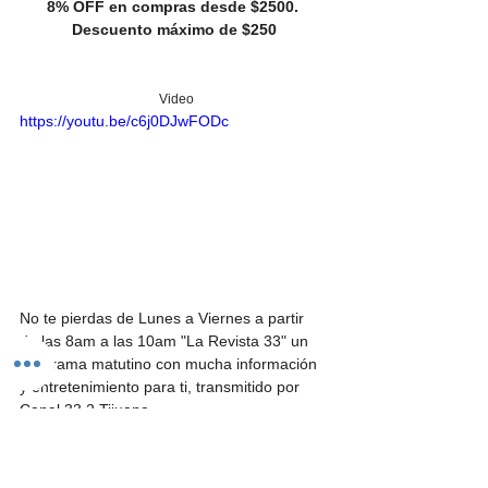
8% OFF en compras desde $2500. 
Descuento máximo de $250
 Video
https://youtu.be/c6j0DJwFODc
No te pierdas de Lunes a Viernes a partir 
de las 8am a las 10am "La Revista 33" un 
programa matutino con mucha información 
y entretenimiento para ti, transmitido por 
Canal 33.2 Tijuana.
Promoción