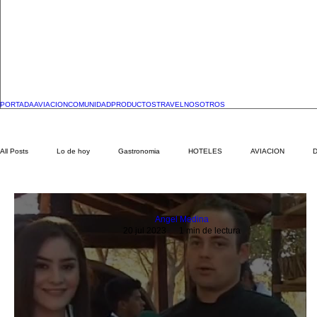
PORTADA
AVIACION
COMUNIDAD
PRODUCTOS
TRAVEL
NOSOTROS
All Posts
Lo de hoy
Gastronomia
HOTELES
AVIACION
Angel Medina
20 jul 2023
1 min de lectura