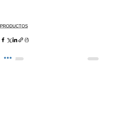
PRODUCTOS
Ver todo
Entradas recientes
Comentarios
Escribir un comentario...