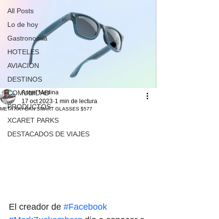
All Posts
Lo de hoy
Gastronomia
HOTELES
AVIACION
DESTINOS
Angel Medina
COMUNIDAD
17 oct 2023
1 min de lectura
PRODUCTOS
META RAY-BAN SMART GLASSES $577
XCARET PARKS
DESTACADOS DE VIAJES
El creador de 
#Facebook