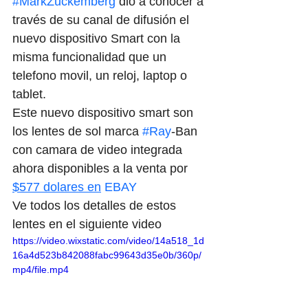
#MarkZuckemberg
 dio a conocer a 
través de su canal de difusión el 
nuevo dispositivo Smart con la 
misma funcionalidad que un 
telefono movil, un reloj, laptop o 
tablet.
Este nuevo dispositivo smart son 
los lentes de sol marca 
#Ray
-Ban 
con camara de video integrada 
ahora disponibles a la venta por 
$577 dolares en
EBAY
Ve todos los detalles de estos 
lentes en el siguiente video
https://video.wixstatic.com/video/14a518_1d
16a4d523b842088fabc99643d35e0b/360p/
mp4/file.mp4