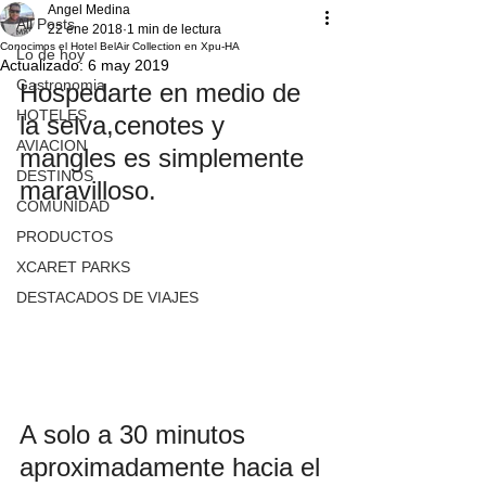
Angel Medina
All Posts
22 ene 2018
1 min de lectura
Conocimos el Hotel BelAir Collection en Xpu-HA
Lo de hoy
Actualizado:
6 may 2019
Gastronomia
Hospedarte en medio de 
HOTELES
la selva,cenotes y 
AVIACION
mangles es simplemente 
DESTINOS
maravilloso.
COMUNIDAD
PRODUCTOS
XCARET PARKS
DESTACADOS DE VIAJES
A solo a 30 minutos 
aproximadamente hacia el 