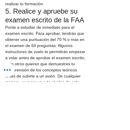
realizar tu formación.
5. Realice y apruebe su 
examen escrito de la FAA
Ponte a estudiar de inmediato para el 
examen escrito. Para aprobar, tendrás que 
obtener una puntuación del 70 % o más en 
el examen de 50 preguntas. Algunos 
instructores de vuelo te permitirán empezar 
a volar antes de aprobar el examen escrito, 
pero otros quieren que demuestres tu 
comprensión de los conceptos teóricos 
antes de subirte a un avión. De cualquier 
manera, es mejor que te olvides de esto 
primero.
6. Entrenamiento de vuelo
Esta es la parte que estabas esperando. 
Finalmente llegó el momento de despegar y 
registrar esas horas. Un estudiante de 
piloto recreativo debe registrar un mínimo 
de 30 horas de vuelo para poder realizar su 