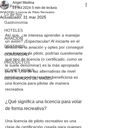
Angel Medina
All Posts
21 oct 2024
5 min de lectura
AVIACION | Licencia de Piloto Recreativo
Lo de hoy
Actualizado:
31 mar 2025
Gastronomia
HOTELES
Así que, ¿te interesa aprender a manejar 
AVIACION
un avión? ¡Espectacular! Al iniciarte en el 
DESTINOS
ámbito de la aviación y optes por conseguir 
una licencia de piloto, podrías cuestionarte 
COMUNIDAD
qué tipo de licencia (o certificado, como se 
PRODUCTOS
le suele denominar) es la más apropiada 
XCARET PARKS
para ti. Una de las alternativas de nivel 
inicial que podría resultar beneficiosa es 
DESTACADOS DE VIAJES
una licencia para pilotar de manera 
recreativa.
¿Qué significa una licencia para volar 
de forma recreativa? 
Una licencia de piloto recreativo es una 
clase de certificación creada para quienes 