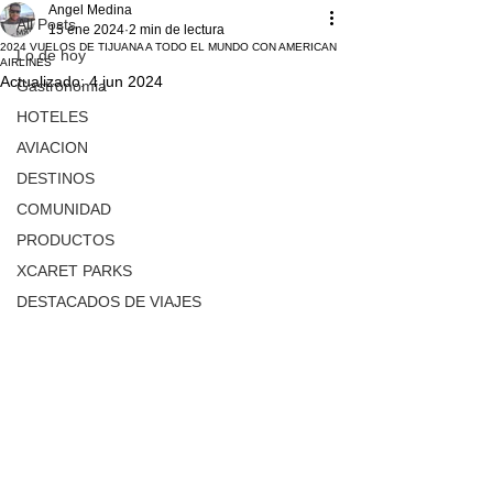
Angel Medina
All Posts
15 ene 2024
2 min de lectura
2024 VUELOS DE TIJUANA A TODO EL MUNDO CON AMERICAN
Lo de hoy
AIRLINES
Actualizado:
4 jun 2024
Gastronomia
HOTELES
AVIACION
DESTINOS
COMUNIDAD
PRODUCTOS
XCARET PARKS
DESTACADOS DE VIAJES