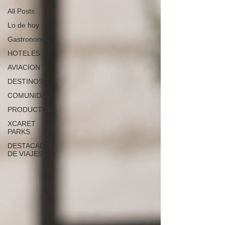
All Posts
Lo de hoy
Gastronomia
HOTELES
AVIACION
DESTINOS
COMUNIDAD
PRODUCTOS
XCARET
PARKS
DESTACADOS
DE VIAJES