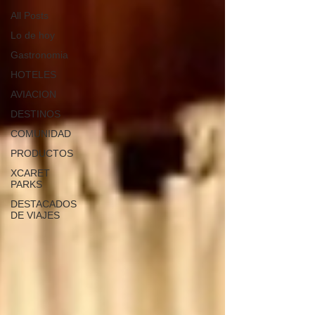
All Posts
Lo de hoy
Gastronomia
HOTELES
AVIACION
DESTINOS
COMUNIDAD
PRODUCTOS
XCARET
PARKS
DESTACADOS
DE VIAJES