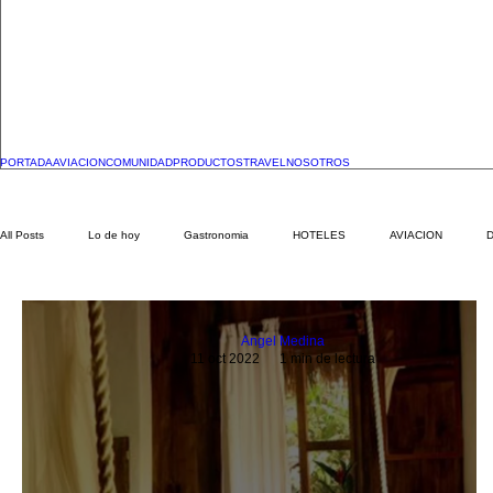
PORTADA
AVIACION
COMUNIDAD
PRODUCTOS
TRAVEL
NOSOTROS
All Posts
Lo de hoy
Gastronomia
HOTELES
AVIACION
Angel Medina
11 oct 2022
1 min de lectura