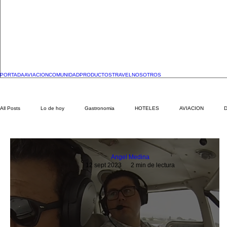
PORTADA
AVIACION
COMUNIDAD
PRODUCTOS
TRAVEL
NOSOTROS
All Posts
Lo de hoy
Gastronomia
HOTELES
AVIACION
Angel Medina
12 sept 2023
2 min de lectura