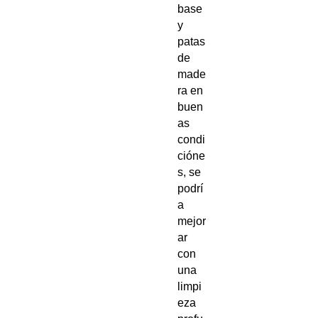
base
y
patas
de
made
ra en
buen
as
condi
cióne
s, se
podrí
a
mejor
ar
con
una
limpi
eza