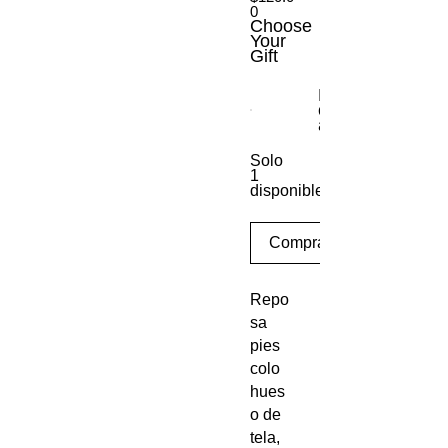
0
Choose
Your
Gift
Escritorio móvil
con ajuste de
altura
Solo
1
disponible(s)
Comprar
Repo
sa
pies
colo
hues
o de
tela,