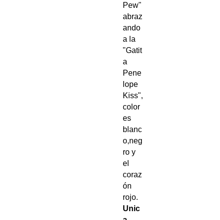
Pew"
abraz
ando
a la
"Gatit
a
Pene
lope
Kiss",
color
es
blanc
o,neg
ro y
el
coraz
ón
rojo.
Unic
a