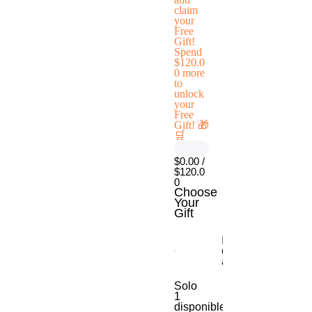
claim
your
Free
Gift!
Spend
$120.0
0 more
to
unlock
your
Free
Gift! 🎁
🛒
$0.00 /
$120.0
0
Choose
Your
Gift
Escritorio móvil
con ajuste de
altura
Solo
1
disponible(s)