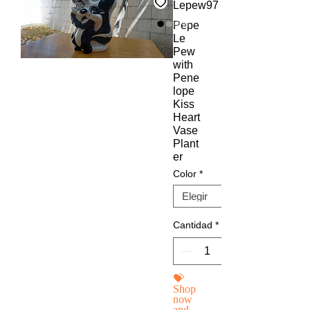
Lepew97
Pepe
Le
Pew
with
Pene
lope
Kiss
Heart
Vase
Plant
er
Color
*
Cantidad
*
💝
Shop
now
and