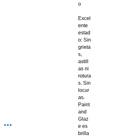
o
Excel
ente
estad
o: Sin
grieta
s,
astill
as ni
rotura
s. Sin
locur
as.
Paint
and
Glaz
e es
brilla