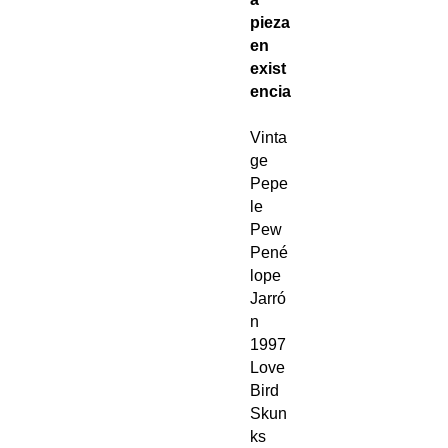
pieza
en
exist
encia
Vinta
ge
Pepe
le
Pew
Pené
lope
Jarró
n
1997
Love
Bird
Skun
ks