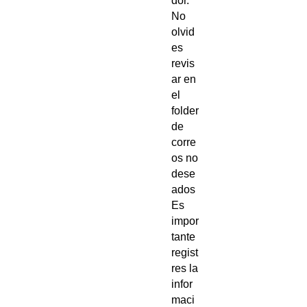
dor.
No
olvid
es
revis
ar en
el
folder
de
corre
os no
dese
ados
Es
impor
tante
regist
res la
infor
maci