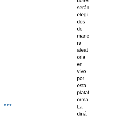
dores
serán
elegi
dos
de
mane
ra
aleat
oria
en
vivo
por
esta
plataf
orma.
La
diná
mica
se
realiz