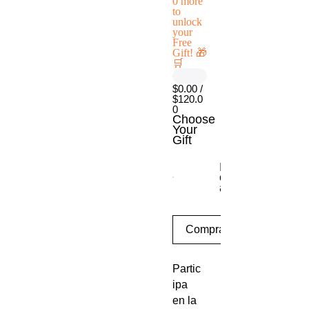
0 more
to
unlock
your
Free
Gift! 🎁
🛒
$0.00 /
$120.0
0
Choose
Your
Gift
Escritorio móvil
con ajuste de
altura
Comprar
Partic
ipa
en la