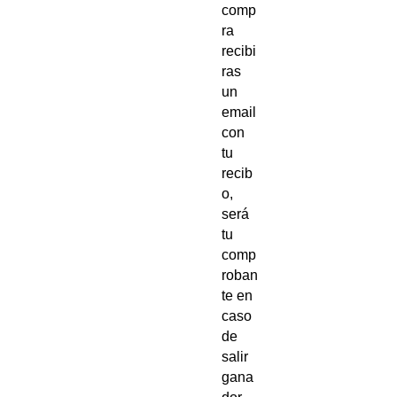
comp
ra
recibi
ras
un
email
con
tu
recib
o,
será
tu
comp
roban
te en
caso
de
salir
gana