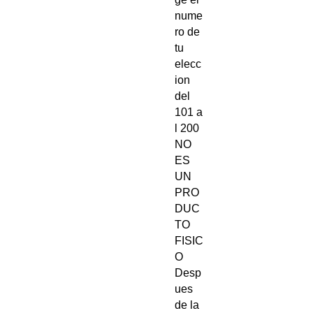
nume
ro de
tu
elecc
ion
del
101 a
l 200
NO
ES
UN
PRO
DUC
TO
FISIC
O
Desp
ues
de la