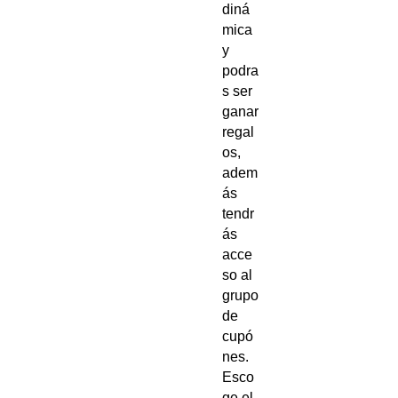
diná
mica
y
podra
s ser
ganar
regal
os,
adem
ás
tendr
ás
acce
so al
grupo
de
cupó
nes.
Esco
ge el