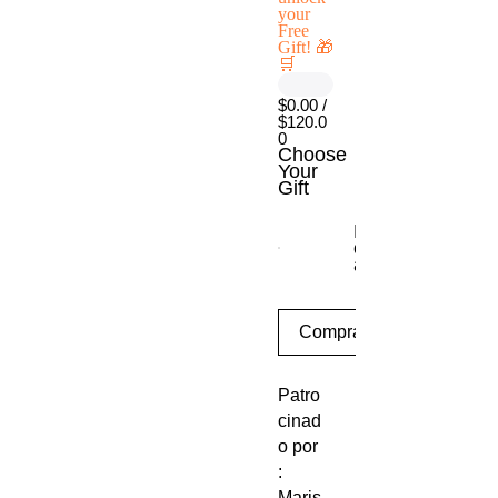
your
Free
Gift! 🎁
🛒
$0.00 /
$120.0
0
Choose
Your
Gift
Escritorio móvil
con ajuste de
altura
Comprar
Patro
cinad
o por
:
Maris