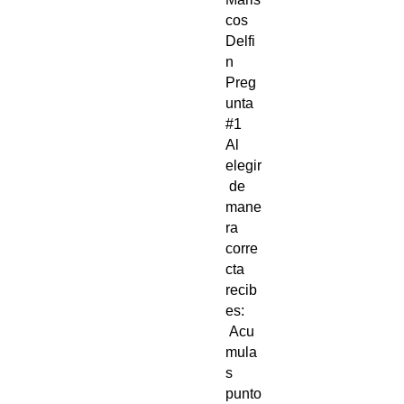
cos
Delfi
n
Preg
unta
#1
Al
elegir
de
mane
ra
corre
cta
recib
es:
Acu
mula
s
punto