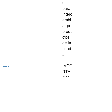
s
para
interc
ambi
ar por
produ
ctos
de la
tiend
a
IMPO
RTA
NTE:
EST
E ES
NO
ES
UN