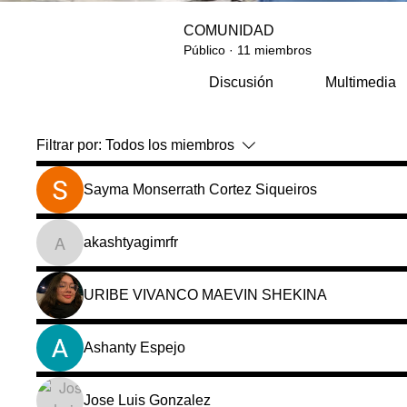
COMUNIDAD
Público
·
11 miembros
Discusión
Multimedia
Filtrar por:
Todos los miembros
Sayma Monserrath Cortez Siqueiros
akashtyagimrfr
akashtyagimrfr
URIBE VIVANCO MAEVIN SHEKINA
Ashanty Espejo
Jose Luis Gonzalez