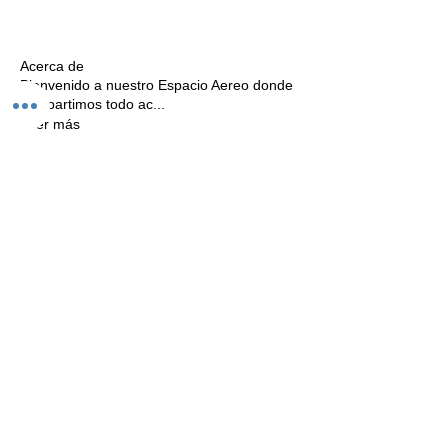
Acerca de
Bienvenido a nuestro Espacio Aereo donde
compartimos todo ac
...
Leer más
Tijuana,Baja California Mexico
Telefono
Email
Programa de Afiliados
Carga tu Publicidad Aqui
© 2019 by Angel Medina