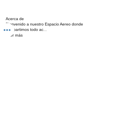
Acerca de
Bienvenido a nuestro Espacio Aereo donde
compartimos todo ac
...
Leer más
Tijuana,Baja California Mexico
Telefono
Email
Programa de Afiliados
Carga tu Publicidad Aqui
© 2019 by Angel Medina