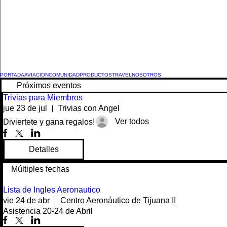
PORTADA
AVIACION
COMUNIDAD
PRODUCTOS
TRAVEL
NOSOTROS
Próximos eventos
Trivias para Miembros
jue 23 de jul
Trivias con Angel
Ver todos
Diviertete y gana regalos!
Detalles
Múltiples fechas
Lista de Ingles Aeronautico
vie 24 de abr
Centro Aeronáutico de Tijuana II
Asistencia 20-24 de Abril