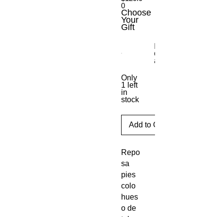
0
Choose
Your
Gift
Escritorio móvil
con ajuste de
altura
Only
1 left
in
stock
Add to Cart
Repo
sa
pies
colo
hues
o de