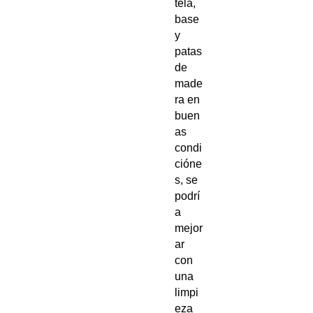
tela,
base
y
patas
de
made
ra en
buen
as
condi
cióne
s, se
podrí
a
mejor
ar
con
una
limpi
eza