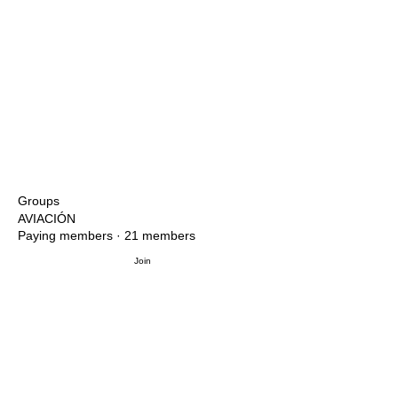
Groups
AVIACIÓN
Paying members
·
21 members
Join
Katya the first Mexican
Astronaut to arrive in Orbit