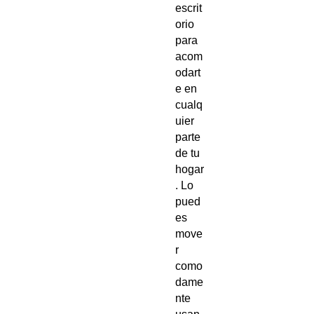
escrit
orio
para
acom
odart
e en
cualq
uier
parte
de tu
hogar
. Lo
pued
es
move
r
como
dame
nte