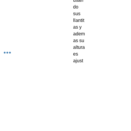
usan
do
sus
llantit
as y
adem
as su
altura
es
ajust
able.
Entre
gas a
domi
cilio
(solo
en
algun
os
punto