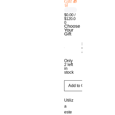
Gift! 🎁
🛒
$0.00 /
$120.0
0
Choose
Your
Gift
Escritorio móvil
con ajuste de
altura
Only
2 left
in
stock
Add to Cart
Utiliz
a
este