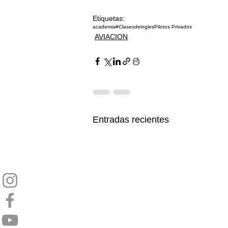
Etiquetas:
academia
#Clasesdeingles
Pilotos Privados
AVIACION
Entradas recientes
Programa de Afiliados
Carga tu Publicidad Aqui
Telefono
Email
Tijuana,Baja California Mexico
© 2019 by Angel Medina
RTARI | CURSO DE