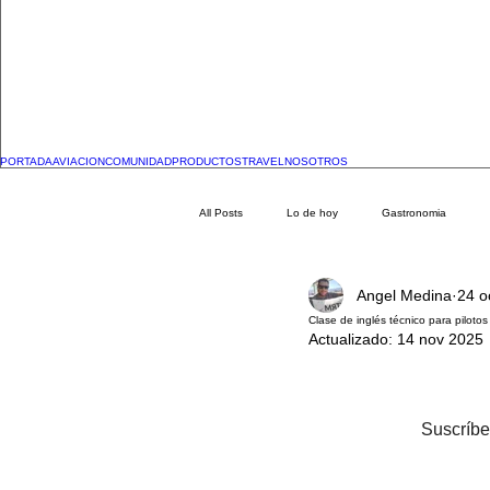
PORTADA
AVIACION
COMUNIDAD
PRODUCTOS
TRAVEL
NOSOTROS
All Posts
Lo de hoy
Gastronomia
Angel Medina
24 o
DESTACADOS DE VIAJES
Clase de inglés técnico para piloto
Actualizado:
14 nov 2025
Suscríbe