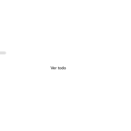
Ver todo
CION| Inicia tu vuelo en